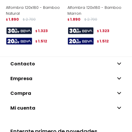
Alfombra 120x180 - Bamboo
Alfombra 120x180 - Bamboo
A
Natural
Marron
|
1.890
2.700
1.890
2.700
$
$
$
$
$
1.323
1.323
$
$
1.512
1.512
$
$
Contacto
Empresa
Compra
Mi cuenta
Enterate primero de novedades,