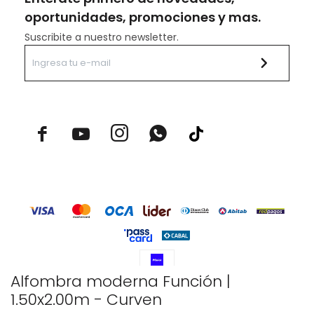
oportunidades, promociones y mas.
Suscribite a nuestro newsletter.



Alfombra moderna Función |
1.50x2.00m - Curven
© Copyright 2026 / Rustico Hogar