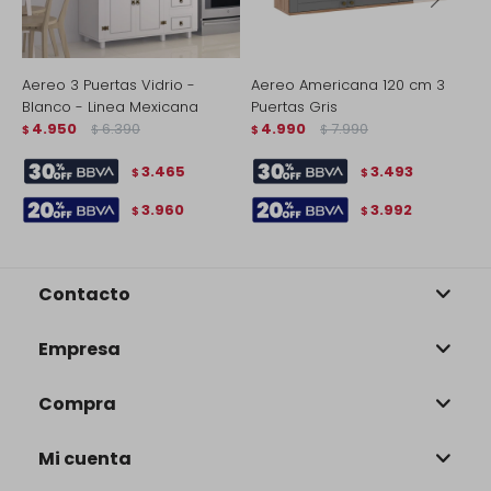
Aereo 3 Puertas Vidrio -
Aereo Americana 120 cm 3
A
Blanco - Linea Mexicana
Puertas Gris
P
4.950
6.390
4.990
7.990
$
$
$
$
$
3.465
3.493
$
$
3.960
3.992
$
$
Contacto
Empresa
Compra
Mi cuenta