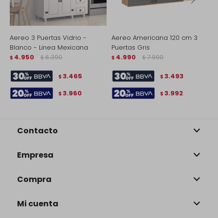
Aereo 3 Puertas Vidrio -
Aereo Americana 120 cm 3
A
Blanco - Linea Mexicana
Puertas Gris
P
4.950
6.390
4.990
7.990
$
$
$
$
$
3.465
3.493
$
$
3.960
3.992
$
$
Contacto
Empresa
Compra
Mi cuenta