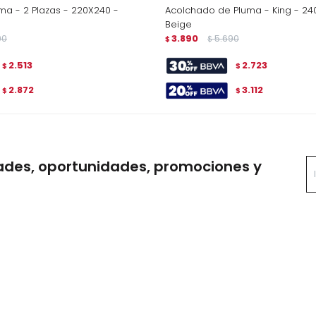
ma - 2 Plazas - 220X240 -
Acolchado de Pluma - King - 2
Beige
90
3.890
5.690
$
$
2.513
2.723
$
$
2.872
3.112
$
$
ades, oportunidades, promociones y