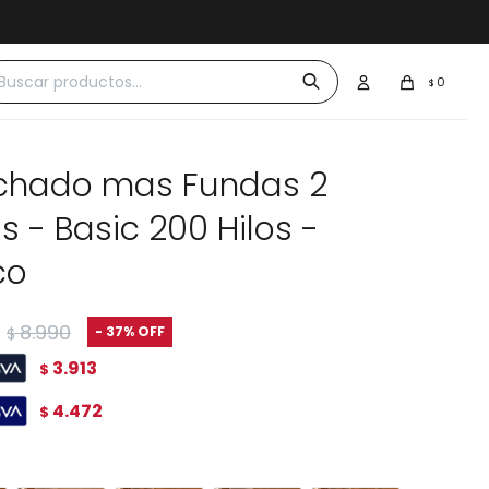
 $30.000
0
$
chado mas Fundas 2
s - Basic 200 Hilos -
co
8.990
37
$
3.913
$
4.472
$