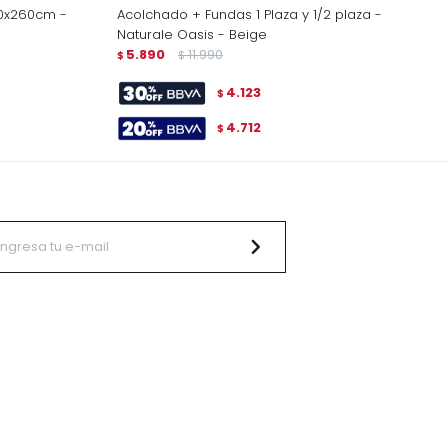
40x260cm -
Acolchado + Fundas 1 Plaza y 1/2 plaza -
Naturale Oasis - Beige
5.890
11.990
$
$
4.123
$
4.712
$