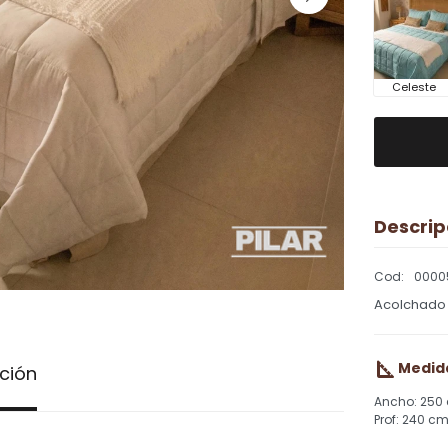
Celeste
Descrip
0000
Acolchado 
Medid
ción
250
240 c