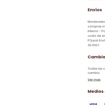
Envíos
Montevideo
compras ma
Interior - 
costo de e
PQuick Env
30.000 |
Cambios
Todas las 
cambio.
Ver mas
Medios