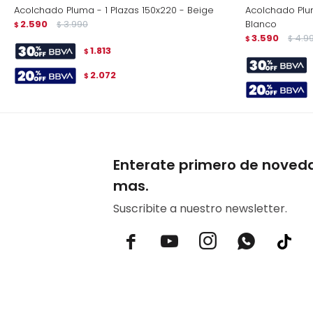
Acolchado Pluma - 1 Plazas 150x220 - Beige
Acolchado Plu
2.590
3.990
Blanco
$
$
3.590
4.9
$
$
1.813
$
2.072
$
Enterate primero de noved
mas.
Suscribite a nuestro newsletter.


