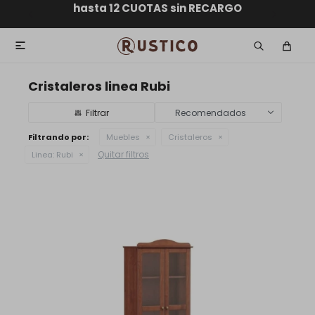
ENVÍO GRATIS dentro de MONTEVIDEO en compras
hasta 12 CUOTAS sin RECARGO
GARANTÍA DE DEVOLUCIÓN
ENVÍOS A TODO EL PAÍS
superiores a $30.000

Cristaleros linea Rubi
Recomendados
Filtrando por:
Muebles
Cristaleros
Quitar filtros
Linea:
Rubi