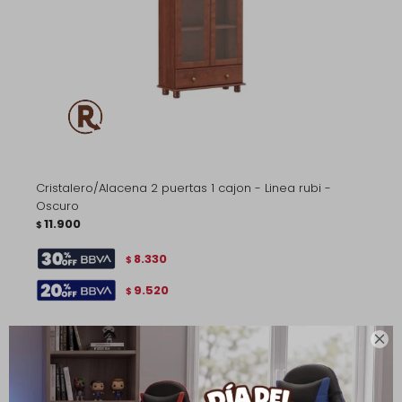
Cristalero/Alacena 2 puertas 1 cajon - Linea rubi -
Oscuro
11.900
$
8.330
$
9.520
$
