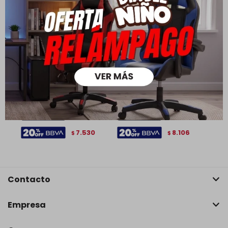
Cristalero/Alacena 2
Cristalero/Alacena 4
puertas 1 cajon - Linea rubi
puertas 2 cajones - Linea
- Claro
rubi - Claro
9.412
10.132
$
$
6.588
7.092
$
$
7.530
8.106
$
$
Contacto
Empresa