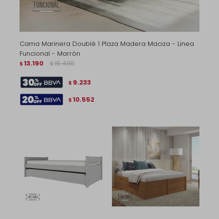
Cama Marinera Doublé 1 Plaza Madera Maciza - Linea
Funcional - Marrón
13.190
15.490
$
$
9.233
$
10.552
$