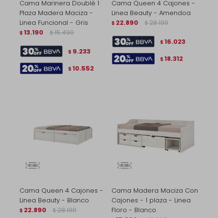
Cama Marinera Doublé 1
Cama Queen 4 Cajones -
Plaza Madera Maciza -
Linea Beauty - Amendoa
Linea Funcional - Gris
22.890
28.190
$
$
13.190
15.490
$
$
16.023
$
9.233
$
18.312
$
10.552
$
Cama Queen 4 Cajones -
Cama Madera Maciza Con
Linea Beauty - Blanco
Cajones - 1 plaza - Linea
22.890
28.190
Floro - Blanco
$
$