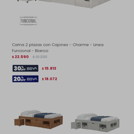
Cama 2 plazas con Cajones - Charme - Linea
Funcional - Blanco
22.590
31.290
$
$
15.813
$
18.072
$