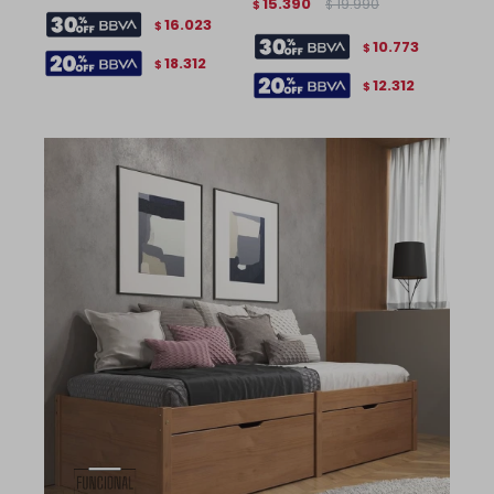
15.390
19.990
$
$
16.023
$
10.773
$
18.312
$
12.312
$