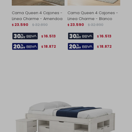
Cama Queen 4 Cajones -
Cama Queen 4 Cajones -
Linea Charme - Amendoa
Linea Charme - Blanco
23.590
32.890
23.590
32.890
$
$
$
$
16.513
16.513
$
$
18.872
18.872
$
$