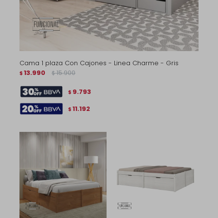
Cama 1 plaza Con Cajones - Linea Charme - Gris
13.990
15.900
$
$
9.793
$
11.192
$