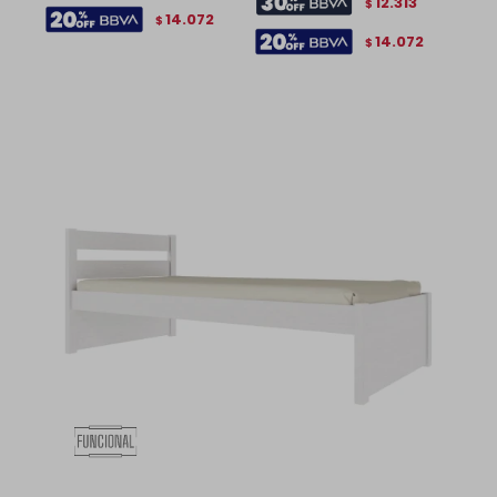
12.313
$
14.072
$
14.072
$