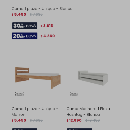
Cama 1 plaza - Unique - Blanca
5.450
7.630
$
$
3.815
$
4.360
$
Cama 1 plaza - Unique -
Cama Marinera 1 Plaza
Marron
Hashtag - Blanca
5.450
7.630
12.890
13.490
$
$
$
$