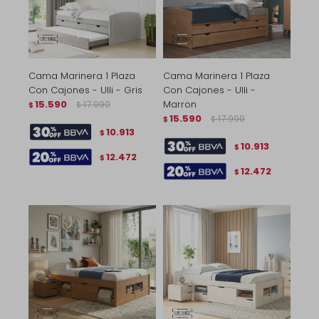
Cama Marinera 1 Plaza
Cama Marinera 1 Plaza
Con Cajones - Ulli - Gris
Con Cajones - Ulli -
15.590
17.990
Marron
$
$
15.590
17.990
$
$
10.913
$
10.913
$
12.472
$
12.472
$