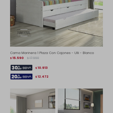
Cama Marinera 1 Plaza Con Cajones - Ulli - Blanco
15.590
17.990
$
$
10.913
$
12.472
$