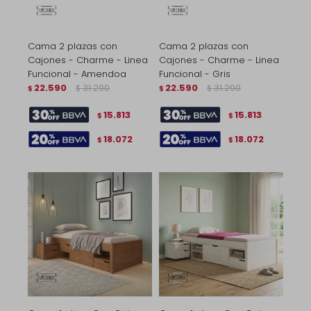
Cama 2 plazas con
Cama 2 plazas con
Cajones - Charme - Linea
Cajones - Charme - Linea
Funcional - Amendoa
Funcional - Gris
22.590
31.290
22.590
31.290
$
$
$
$
15.813
15.813
$
$
18.072
18.072
$
$