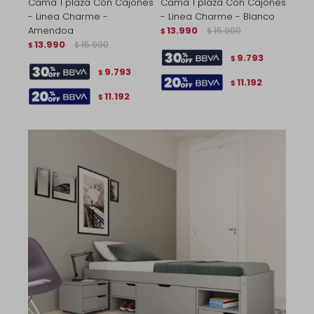
Cama 1 plaza Con Cajones
Cama 1 plaza Con Cajones
- Linea Charme -
- Linea Charme - Blanco
Amendoa
13.990
15.900
$
$
13.990
15.900
$
$
9.793
$
9.793
$
11.192
$
11.192
$