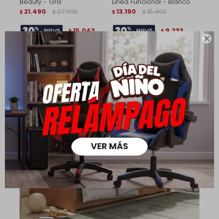
Beauty - Gris
Linea Funcional - Blanco
21.490
27.990
13.190
15.490
$
$
$
$
15.043
9.233
$
$

17.192
10.552
$
$