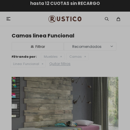
ENVÍO GRATIS dentro de MONTEVIDEO en compras
hasta 12 CUOTAS sin RECARGO
GARANTÍA DE DEVOLUCIÓN
ENVÍOS A TODO EL PAÍS
superiores a $30.000

Camas linea Funcional
Recomendados
Filtrando por:
Muebles
Camas
Quitar filtros
Linea:
Funcional