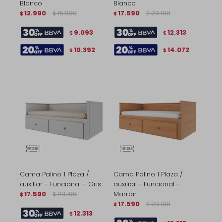
Blanco
Blanco
12.990
15.990
17.590
23.190
$
$
$
$
9.093
12.313
$
$
10.392
14.072
$
$
Cama Palino 1 Plaza /
Cama Palino 1 Plaza /
auxiliar - Funcional - Gris
auxiliar - Funcional -
17.590
23.190
Marron
$
$
17.590
23.190
$
$
12.313
$