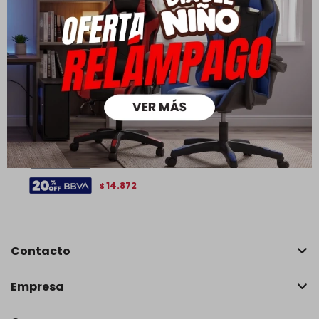
Aparador 6 cajones -
Sauder - Linea Carson
Forge - Marron Oscuro
18.590
25.000
$
$
13.013
$
14.872
$
Contacto
Empresa