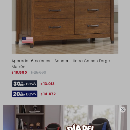
Aparador 6 cajones - Sauder - Linea Carson Forge -
Marrón
18.590
25.000
$
$
13.013
$
14.872
$
