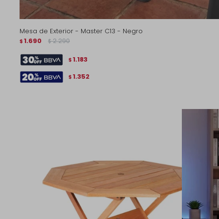
Mesa de Exterior - Master C13 - Negro
1.690
2.290
$
$
1.183
$
1.352
$