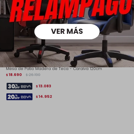
Mesa de Patio Madera de Teca - Caraíva 120cm
18.690
26.190
$
$
13.083
$
14.952
$