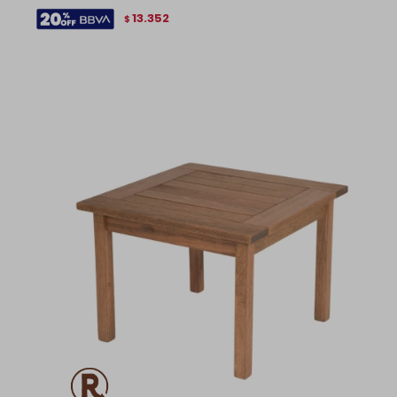
13.352
$