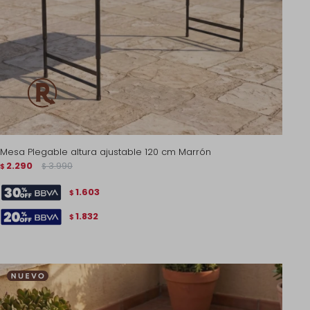
Mesa Plegable altura ajustable 120 cm Marrón
2.290
3.990
$
$
1.603
$
1.832
$