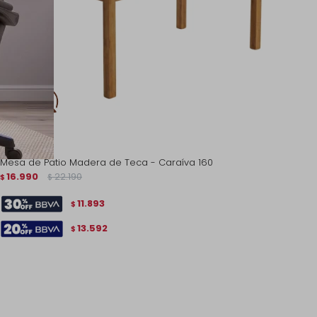
Mesa de Patio Madera de Teca - Caraíva 160
16.990
22.190
$
$
11.893
$
13.592
$