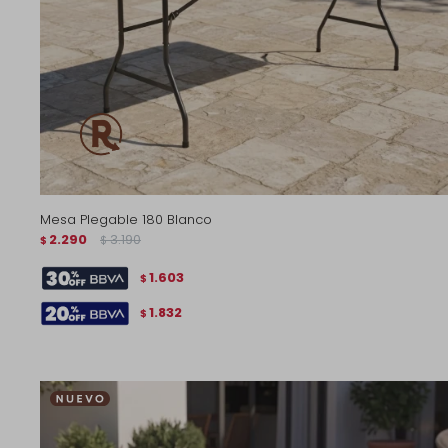
Mesa Plegable 180 Blanco
2.290
3.190
$
$
1.603
$
1.832
$