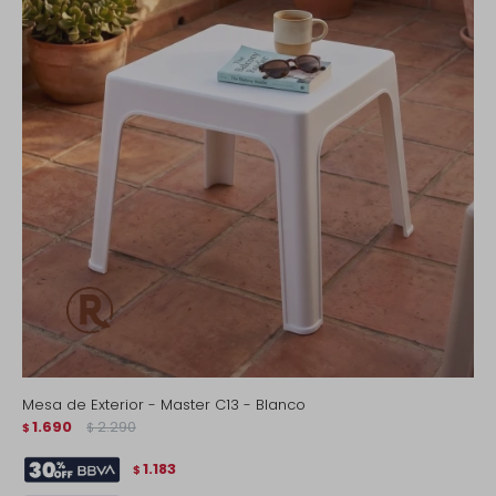
Mesa de Exterior - Master C13 - Blanco
1.690
2.290
$
$
1.183
$