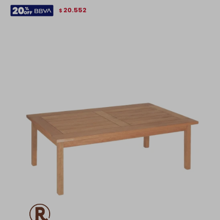
20.552
$