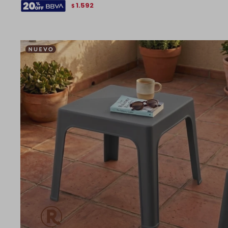
1.592
$