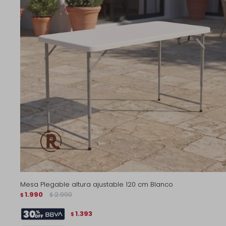
Mesa Plegable altura ajustable 120 cm Blanco
1.990
2.990
$
$
1.393
$