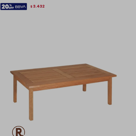
3.432
$