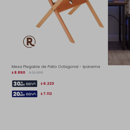
Mesa Plegable de Patio Octagonal - Ipanema
8.890
12.990
$
$
6.223
$
7.112
$