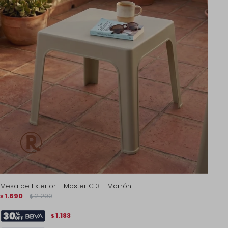
Mesa de Exterior - Master C13 - Marrón
1.690
2.290
$
$
1.183
$