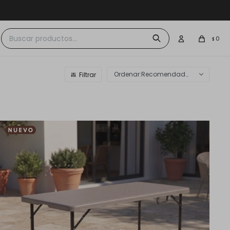
 $30.000
0
$
Recomendados