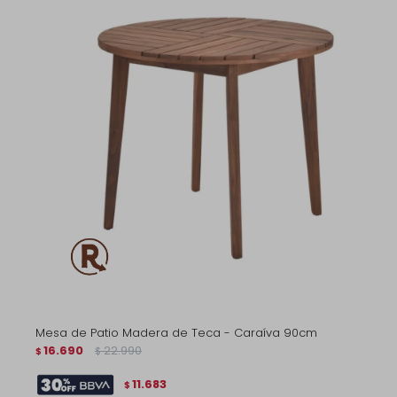
Mesa de Patio Madera de Teca - Caraíva 90cm
16.690
22.990
$
$
11.683
$