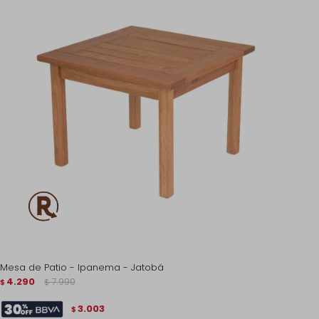
Mesa de Patio - Ipanema - Jatobá
4.290
7.990
$
$
3.003
$