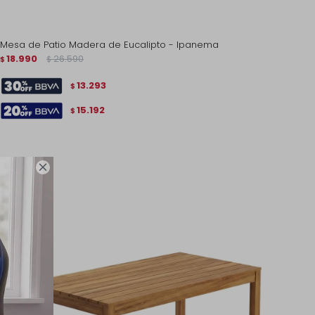
Mesa de Patio Madera de Eucalipto - Ipanema
18.990
26.590
$
$
13.293
$
15.192
$
