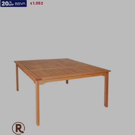
1.352
$