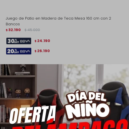
Juego de Patio en Madera de Teca Mesa 160 cm con 2
Bancos
32.190
45.000
$
$
24.190
$
26.190
$