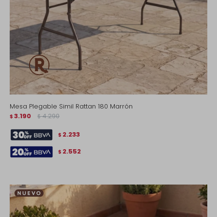
Mesa Plegable Simil Rattan 180 Marrón
3.190
4.290
$
$
2.233
$
2.552
$