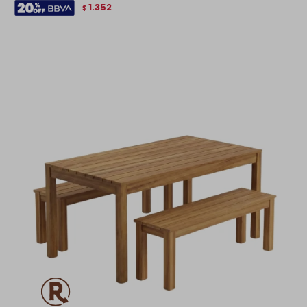
1.352
$