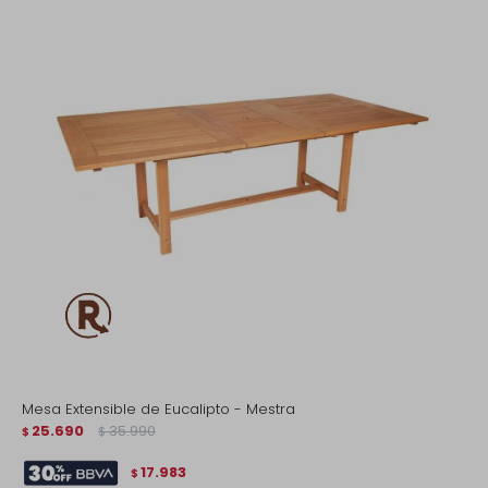
Mesa Extensible de Eucalipto - Mestra
25.690
35.990
$
$
17.983
$