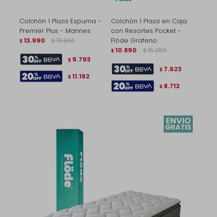
Colchón 1 Plaza Espuma -
Colchón 1 Plaza en Caja
Premier Plus - Mannes
con Resortes Pocket -
13.990
19.890
Flöde Grafeno
$
$
10.890
15.250
$
$
9.793
$
7.623
$
11.192
$
8.712
$