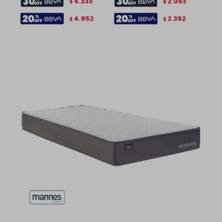
4.333
2.093
$
$
4.952
2.392
$
$