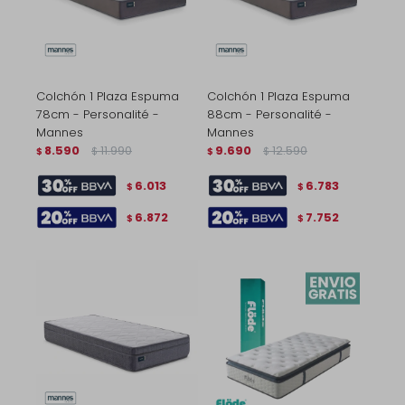
Colchón 1 Plaza Espuma
Colchón 1 Plaza Espuma
78cm - Personalité -
88cm - Personalité -
Mannes
Mannes
8.590
11.990
9.690
12.590
$
$
$
$
6.013
6.783
$
$
6.872
7.752
$
$