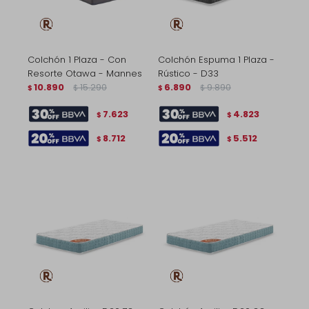
Colchón 1 Plaza - Con
Colchón Espuma 1 Plaza -
Resorte Otawa - Mannes
Rústico - D33
10.890
15.290
6.890
9.890
$
$
$
$
7.623
4.823
$
$
8.712
5.512
$
$