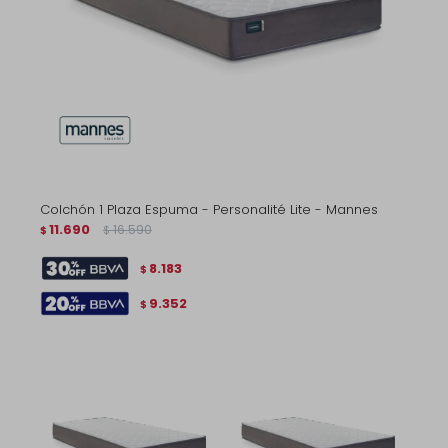
Colchón 1 Plaza Espuma - Personalité Lite - Mannes
11.690
16.590
$
$
8.183
$
9.352
$