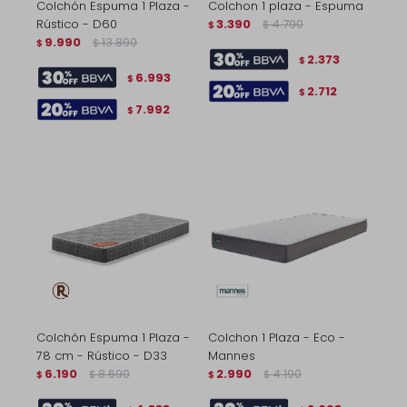
Colchón Espuma 1 Plaza -
Colchon 1 plaza - Espuma
Rústico - D60
3.390
4.790
$
$
9.990
13.890
$
$
2.373
$
6.993
$
2.712
$
7.992
$
Colchón Espuma 1 Plaza -
Colchon 1 Plaza - Eco -
78 cm - Rústico - D33
Mannes
6.190
8.690
2.990
4.190
$
$
$
$