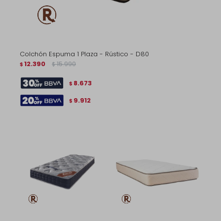
Colchón Espuma 1 Plaza - Rústico - D80
12.390
15.990
$
$
8.673
$
9.912
$