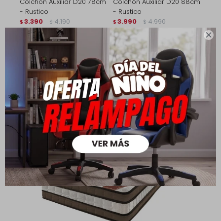
Colchon Auxiliar D20 78cm
Colchón Auxiliar D20 88cm
- Rustico
- Rustico
3.390
4.190
3.990
4.990
$
$
$
$

2.373
2.793
$
$
2.712
3.192
$
$