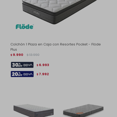
Colchón 1 Plaza en Caja con Resortes Pocket - Flöde
Plus
9.990
13.990
$
$
6.993
$
7.992
$