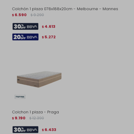
Colchón 1 plaza 078x188x20cm - Melbourne - Mannes
6.590
9.290
$
$
4.613
$
5.272
$
Colchon 1 plaza - Praga
9.190
12.390
$
$
6.433
$