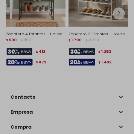
Zapatero 4 Estantes - House
Zapatero 3 Estantes - House
Z
590
890
1.790
2.290
L
$
$
$
$
$
413
1.253
$
$
472
1.432
$
$
Contacto
Empresa
Compra