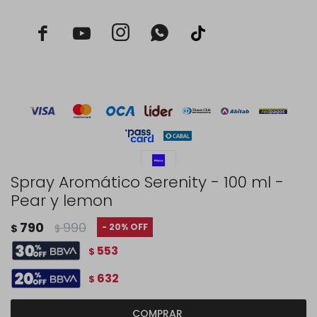



Spray Aromático Serenity - 100 ml -
Pear y lemon
© Copyright 2026 / Rustico Hogar
790
990
20
$
$
553
$
632
$
Fenicio
COMPRAR