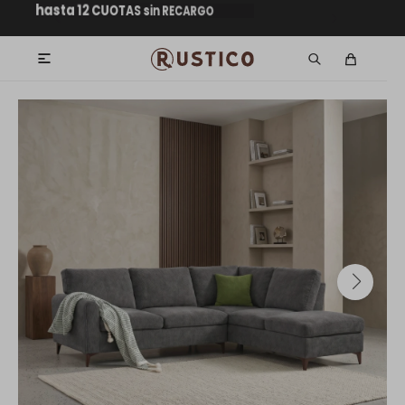
hasta 12 CUOTAS sin RECARGO
GARANTÍA DE DEVOLUCIÓN
GRATIS dentro de MONTEVIDEO en
ENVÍOS A TODO EL PAÍS
mpras superiores a $30.000
