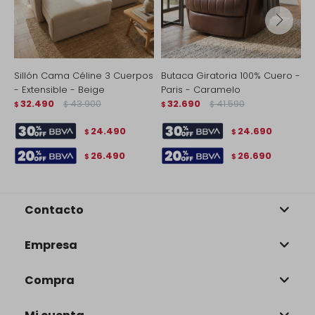
Sillón Cama Céline 3 Cuerpos
Butaca Giratoria 100% Cuero -
S
- Extensible - Beige
Paris - Caramelo
-
32.490
43.900
32.690
41.590
$
$
$
$
$
24.490
24.690
$
$
26.490
26.690
$
$
Contacto
Empresa
Compra