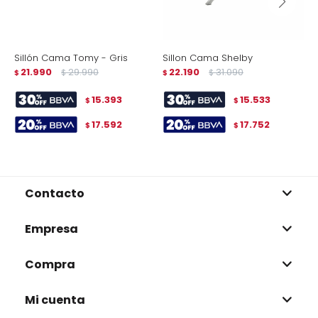
Sillón Cama Tomy - Gris
Sillon Cama Shelby
S
21.990
29.990
22.190
31.090
T
$
$
$
$
$
15.393
15.533
$
$
17.592
17.752
$
$
Contacto
Empresa
Compra
Mi cuenta