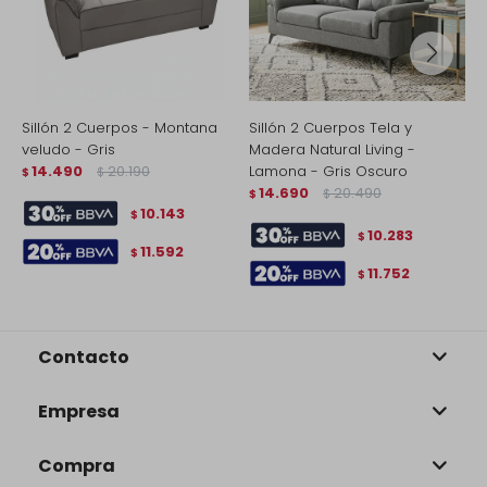
Sillón 2 Cuerpos - Montana
Sillón 2 Cuerpos Tela y
S
veludo - Gris
Madera Natural Living -
-
14.490
20.190
Lamona - Gris Oscuro
$
$
$
14.690
20.490
$
$
10.143
$
10.283
$
11.592
$
11.752
$
Contacto
Empresa
Compra