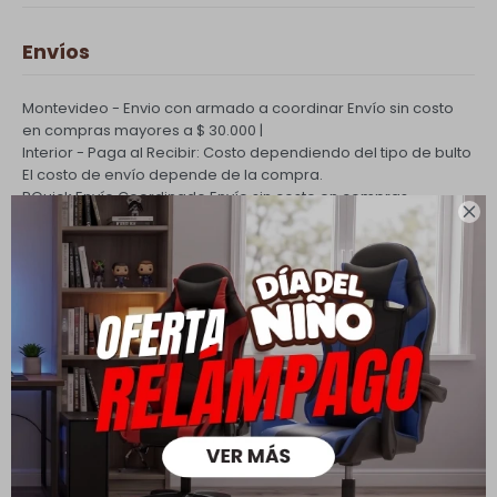
Envíos
Montevideo - Envio con armado a coordinar
Envío sin costo
en compras mayores a $ 30.000 |
Interior - Paga al Recibir: Costo dependiendo del tipo de bulto
El costo de envío depende de la compra.
PQuick Envío Coordinado
Envío sin costo en compras

mayores a $ 30.000 |
Cambios y Devoluciones
Todas las compras realizadas tienen un plazo de 5 días para
su cambio.
Ver mas
Medios de pago