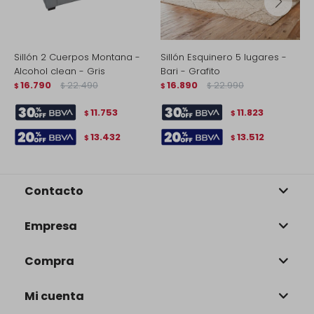
Sillón 2 Cuerpos Montana -
Sillón Esquinero 5 lugares -
S
Alcohol clean - Gris
Bari - Grafito
$
16.790
22.490
16.890
22.990
$
$
$
$
11.753
11.823
$
$
13.432
13.512
$
$
Contacto
Empresa
Compra
Mi cuenta