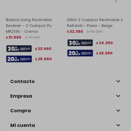
Butaca Living Reclinable
Sillón 3 Cuerpos Reclinable y
S
Recliner - 2 Cuerpos Pu
Retráctil - Pavia - Beige
-
MR2138 - Crema
32.390
45.290
$
$
$
31.990
41.890
$
$
24.390
$
23.990
$
26.390
$
25.990
$
Contacto
Empresa
Compra
Mi cuenta