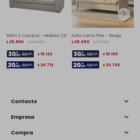
Sillón 3 Cuerpos - Malbec 2.0
Sofa Cama Pilar - Beige
S
25.890
34.990
25.990
31.990
$
$
$
$
$
18.123
18.193
$
$
20.712
20.792
$
$
Contacto
Empresa
Compra