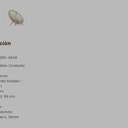
ción
385-4649
 Ratan Ovalada
ticas
es totales -
m
cm
d: 69 cm
s -
edondo
cero: 19mm