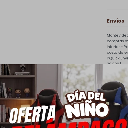
Envíos
Montevideo
compras ma
Interior - 
costo de e
PQuick Env
30.000 |
Cambios
Todas las 
cambio.
Ver mas
Medios