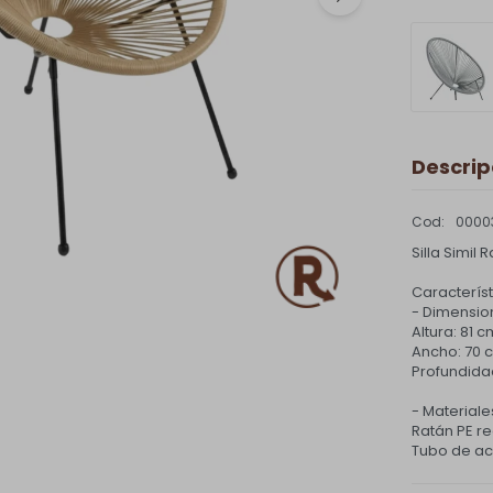
Descrip
0000
Silla Simil
Caracterís
- Dimension
Altura: 81 c
Ancho: 70 
Profundida
- Materiale
Ratán PE r
Tubo de a