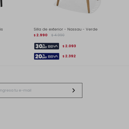
is
Silla de exterior - Nassau - Verde
2.990
4.990
$
$
2.093
$
2.392
$