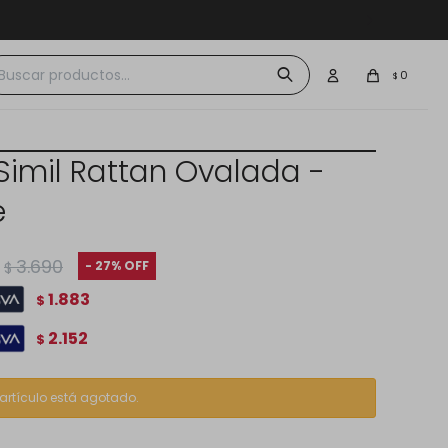
 $30.000
0
$
 Simil Rattan Ovalada -
e
3.690
27
$
1.883
$
2.152
$
 artículo está agotado.