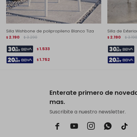
Silla Wishbone de polipropileno Blanco Tiza
Silla de Exter
2.190
3.290
2.190
3.19
$
$
$
$
1.533
$
1.752
$
Enterate primero de noved
mas.
Suscribite a nuestro newsletter.


