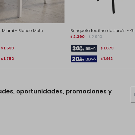
ior Miami - Blanco Mate
Banqueta textilina de Jardín - Gr
0
2.390
2.990
$
$
1.533
1.673
$
$
1.752
1.912
$
$
ades, oportunidades, promociones y