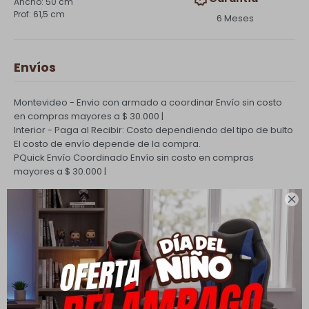
50 cm
61,5 cm
6 Meses
Envíos
Montevideo - Envio con armado a coordinar
Envío sin costo
en compras mayores a $ 30.000 |
Interior - Paga al Recibir: Costo dependiendo del tipo de bulto
El costo de envío depende de la compra.
PQuick Envío Coordinado
Envío sin costo en compras
mayores a $ 30.000 |

Cambios y Devoluciones
Todas las compras realizadas tienen un plazo de 5 días para
su cambio.
Ver mas
Medios de pago