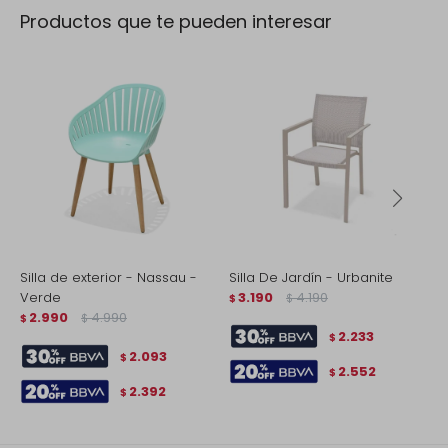
Productos que te pueden interesar
Silla de exterior - Nassau -
Silla De Jardín - Urbanite
S
Verde
3.190
4.190
B
$
$
2.990
4.990
$
$
$
2.233
$
2.093
$
2.552
$
2.392
$