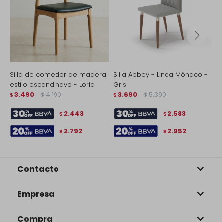
Silla de comedor de madera
Silla Abbey - Linea Mónaco -
S
estilo escandinavo - Loria
Gris
M
3.490
4.190
3.690
5.390
$
$
$
$
$
2.443
2.583
$
$
2.792
2.952
$
$
Contacto
Empresa
Compra