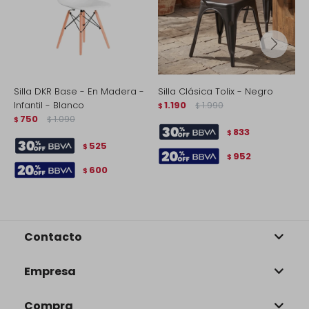
Silla DKR Base - En Madera -
Silla Clásica Tolix - Negro
S
Infantil - Blanco
1.190
1.990
M
$
$
750
1.090
$
$
$
833
$
525
$
952
$
600
$
Contacto
Empresa
Compra