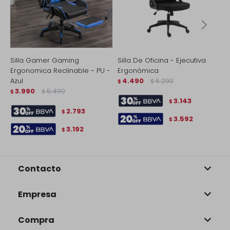
Silla Gamer Gaming
Silla De Oficina - Ejecutiva
S
Ergonomica Reclinable - PU -
Ergonómica
-
Azul
4.490
6.290
$
$
$
3.990
5.490
$
$
3.143
$
2.793
$
3.592
$
3.192
$
Contacto
Empresa
Compra