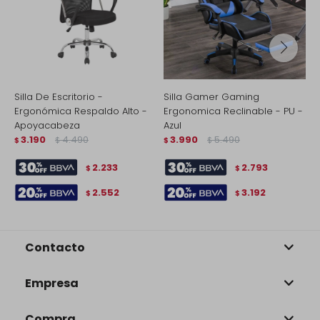
Silla De Escritorio -
Silla Gamer Gaming
S
Ergonómica Respaldo Alto -
Ergonomica Reclinable - PU -
P
Apoyacabeza
Azul
C
3.190
4.490
3.990
5.490
$
$
$
$
$
2.233
2.793
$
$
2.552
3.192
$
$
Contacto
Empresa
Compra