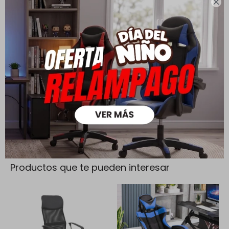

Cambios y Devoluciones
Todas las compras realizadas tienen un plazo de 5 días para
su cambio.
Ver mas
Medios de pago
Productos que te pueden interesar