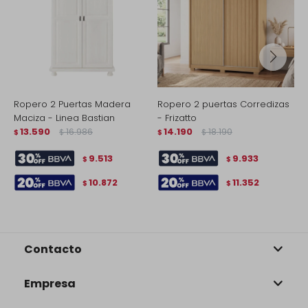
Ropero 2 Puertas Madera
Ropero 2 puertas Corredizas
A
Maciza - Linea Bastian
- Frizatto
-
13.590
16.986
14.190
18.190
$
$
$
$
$
9.513
9.933
$
$
10.872
11.352
$
$
Contacto
Empresa