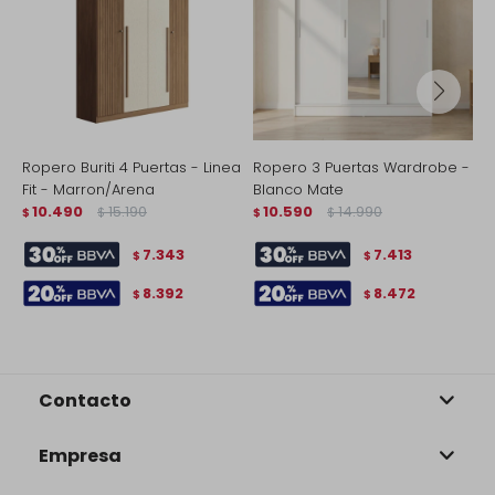
Ropero Buriti 4 Puertas - Linea
Ropero 3 Puertas Wardrobe -
R
Fit - Marron/Arena
Blanco Mate
L
10.490
15.190
10.590
14.990
$
$
$
$
$
7.343
7.413
$
$
8.392
8.472
$
$
Contacto
Empresa