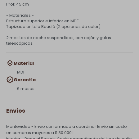
Prof: 45 cm
- Materiales -
Estructura superior e inferior en MDF
Tapizado en tela Bouclé (2 opciones de color)
2 mesitas de noche suspendidas, con cajón y guías
telescópicas.
Material
MDF
Garantía
6 meses
Envíos
Montevideo - Envio con armado a coordinar
Envío sin costo
en compras mayores a $ 30.000 |
Interior - Paga al Recibir: Costo dependiendo del tipo de bulto