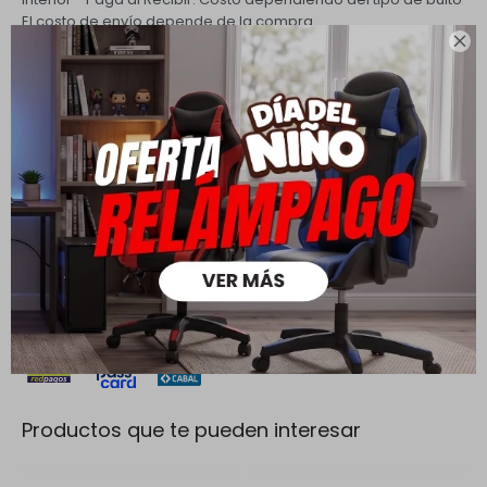
El costo de envío depende de la compra.

PQuick Envío Coordinado
Envío sin costo en compras
mayores a $ 30.000 |
Cambios y Devoluciones
Todas las compras realizadas tienen un plazo de 5 días para
su cambio.
Ver mas
Medios de pago
Productos que te pueden interesar