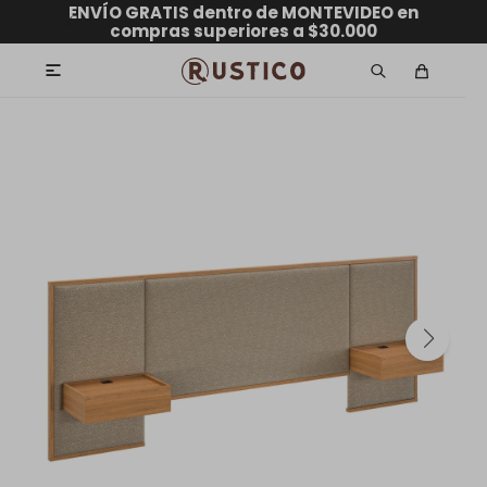
ENVÍO GRATIS dentro de MONTEVIDEO en
hasta 12 CUOTAS sin RECARGO
GARANTÍA DE DEVOLUCIÓN
ENVÍOS A TODO EL PAÍS
compras superiores a $30.000
