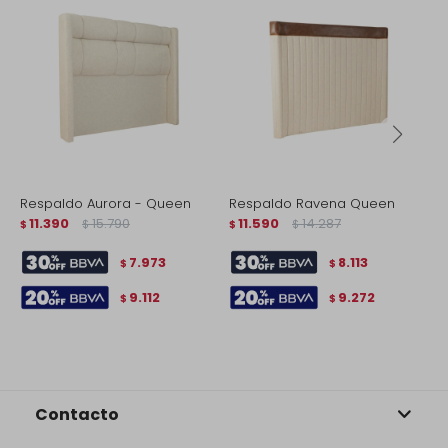
Respaldo Aurora - Queen
Respaldo Ravena Queen
R
11.390
15.790
11.590
14.287
l
$
$
$
$
$
7.973
8.113
$
$
9.112
9.272
$
$
Contacto