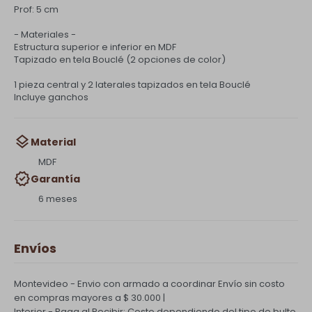
Prof: 5 cm
- Materiales -
Estructura superior e inferior en MDF
Tapizado en tela Bouclé (2 opciones de color)
1 pieza central y 2 laterales tapizados en tela Bouclé
Incluye ganchos
Material
MDF
Garantía
6 meses
Envíos
Montevideo - Envio con armado a coordinar
Envío sin costo
en compras mayores a $ 30.000 |
Interior - Paga al Recibir: Costo dependiendo del tipo de bulto