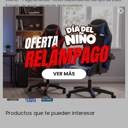
El costo de envío depende de la compra.

PQuick Envío Coordinado
Envío sin costo en compras
mayores a $ 30.000 |
Cambios y Devoluciones
Todas las compras realizadas tienen un plazo de 5 días para
su cambio.
Ver mas
Medios de pago
Productos que te pueden interesar