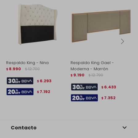
Respaldo King - Nina
Respaldo King Gael -
R
8.990
12.700
Moderna - Marrón
$
$
$
9.190
12.790
$
$
6.293
$
6.433
$
7.192
$
7.352
$
Contacto