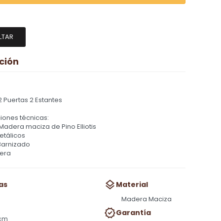
LTAR
ción
2 Puertas 2 Estantes
iones técnicas:
 Madera maciza de Pino Elliotis
etálicos
Barnizado
era
as
Material
Madera Maciza
Garantía
 cm