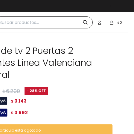
 $30.000
0
$
de tv 2 Puertas 2
ntes Linea Valenciana
ral
6.290
28
$
3.143
$
3.592
$
 artículo está agotado.