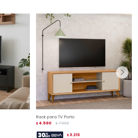
Rack para TV Porto
4.590
7.990
$
$
3.213
$