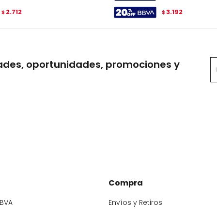
2.712
3.192
$
$
ades, oportunidades, promociones y
Compra
BBVA
Envíos y Retiros