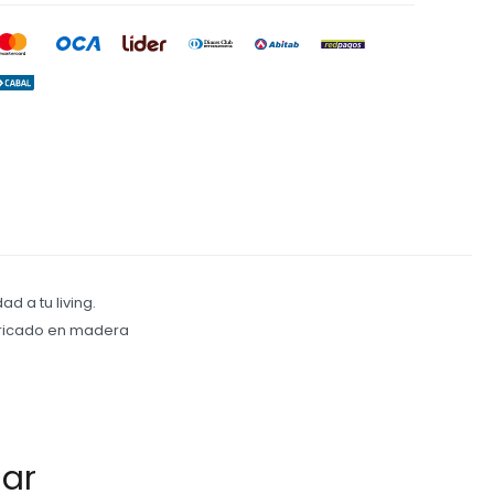
d a tu living.
bricado en madera
sar