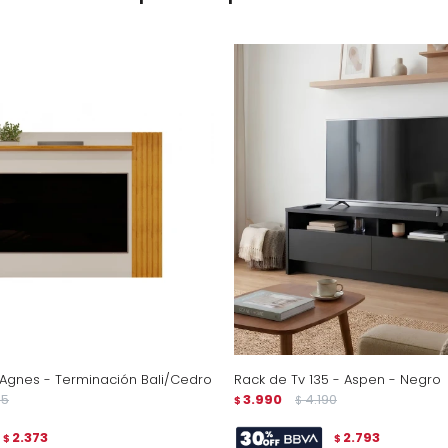
 Agnes - Terminación Bali/Cedro
Rack de Tv 135 - Aspen - Negro
35
3.990
4.190
$
$
2.373
2.793
$
$