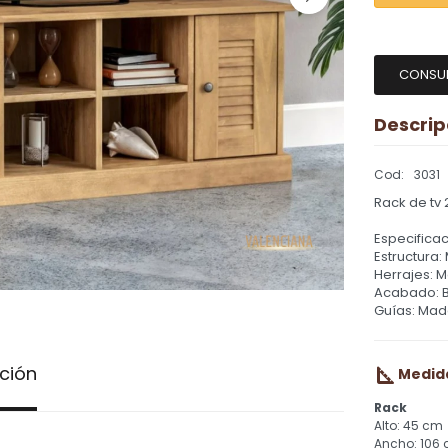
CONSU
Descrip
3031
Rack de tv 
Especificac
Estructura:
Herrajes: M
Acabado: 
Guías: Mad
ción
Medid
Rack
45 cm
106