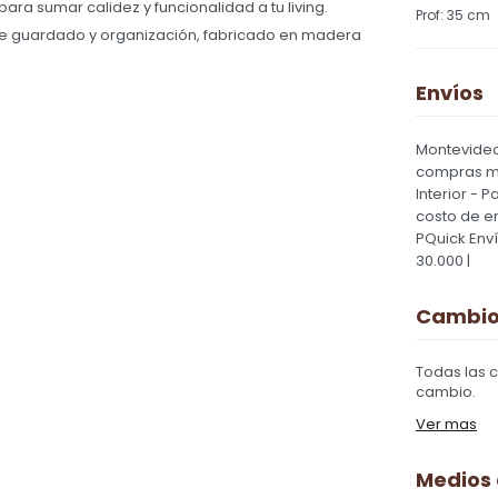
para sumar calidez y funcionalidad a tu living.
35 cm
de guardado y organización, fabricado en madera
Envíos
Montevideo
compras ma
Interior - 
costo de e
PQuick Env
30.000 |
Cambios
Todas las 
cambio.
Ver mas
Medios