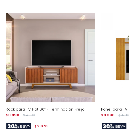
Rack para TV Flat 60” - Terminación Freijo
Panel para TV
3.390
4.190
3.390
4.3
$
$
$
$
2.373
$