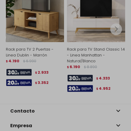
Rack para TV 2 Puertas -
Rack para TV Stand Classic 1.4
R
Linea Dublin - Marrón
- Linea Manhattan -
-
4.190
6.990
Natural/Blanco
$
$
$
6.190
8.890
$
$
2.933
$
4.333
$
3.352
$
4.952
$
Contacto
Empresa