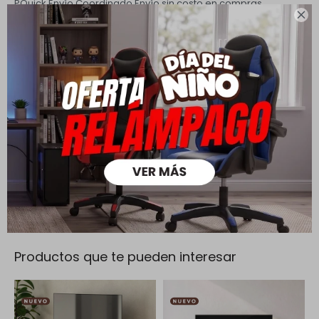
PQuick Envío Coordinado
Envío sin costo en compras

mayores a $ 30.000 |
Cambios y Devoluciones
Todas las compras realizadas tienen un plazo de 5 días para
su cambio.
Ver mas
Medios de pago
Productos que te pueden interesar