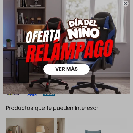
PQuick Envío Coordinado
Envío sin costo en compras

mayores a $ 30.000 |
Cambios y Devoluciones
Todas las compras realizadas tienen un plazo de 5 días para
su cambio.
Ver mas
Medios de pago
Productos que te pueden interesar