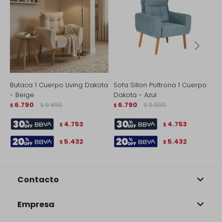
Butaca 1 Cuerpo Living Dakota
Sofa Sillon Poltrona 1 Cuerpo
B
- Beige
Dakota - Azul
W
6.790
9.890
6.790
9.890
$
$
$
$
$
4.753
4.753
$
$
5.432
5.432
$
$
Contacto
Empresa