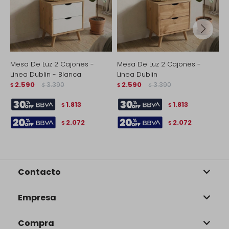
Mesa De Luz 2 Cajones -
Mesa De Luz 2 Cajones -
M
Linea Dublin - Blanca
Linea Dublin
M
2.590
3.390
2.590
3.390
$
$
$
$
$
1.813
1.813
$
$
2.072
2.072
$
$
Contacto
Empresa
Compra