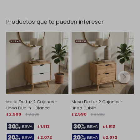
Productos que te pueden interesar
Mesa De Luz 2 Cajones -
Mesa De Luz 2 Cajones -
M
Linea Dublin - Blanca
Linea Dublin
M
2.590
3.390
2.590
3.390
$
$
$
$
$
1.813
1.813
$
$
2.072
2.072
$
$