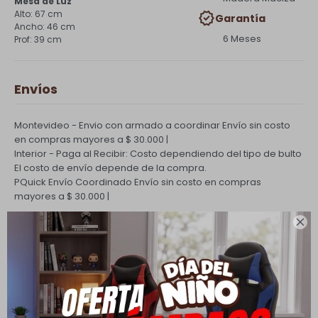
Mesa de Luz
67 cm
Garantía
46 cm
6 Meses
39 cm
Envíos
Montevideo - Envio con armado a coordinar
Envío sin costo
en compras mayores a $ 30.000 |
Interior - Paga al Recibir: Costo dependiendo del tipo de bulto
El costo de envío depende de la compra.
PQuick Envío Coordinado
Envío sin costo en compras
mayores a $ 30.000 |

Cambios y Devoluciones
Todas las compras realizadas tienen un plazo de 5 días para
su cambio.
Ver mas