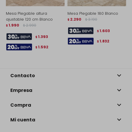
Mesa Plegable altura
Mesa Plegable 180 Blanco
M
ajustable 120 cm Blanco
2.290
3.190
a
$
$
1.990
2.990
$
$
$
1.603
$
1.393
$
1.832
$
1.592
$
Contacto
Empresa
Compra
Mi cuenta