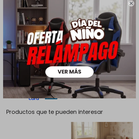
PQuick Envío Coordinado
Envío sin costo en compras

mayores a $ 30.000 |
Cambios y Devoluciones
Todas las compras realizadas tienen un plazo de 5 días para
su cambio.
Ver mas
Medios de pago
Productos que te pueden interesar