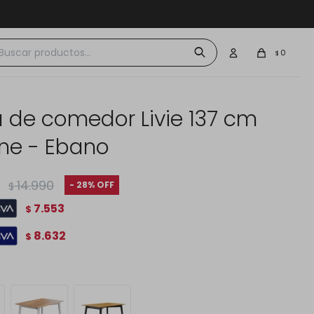
 $30.000
0
$
 de comedor Livie 137 cm
ine - Ebano
14.990
28
$
7.553
$
8.632
$