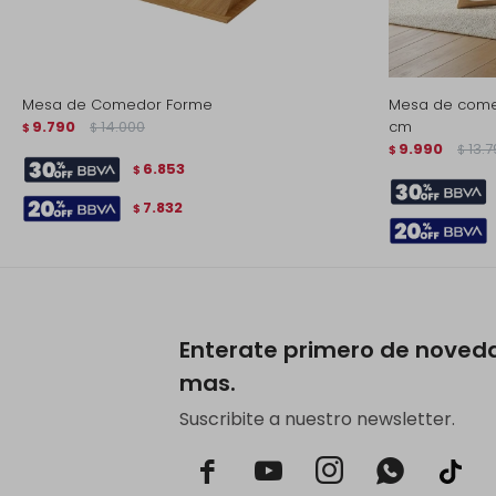
Mesa de Comedor Forme
Mesa de come
9.790
14.000
cm
$
$
9.990
13.
$
$
6.853
$
7.832
$
Enterate primero de noved
mas.
Suscribite a nuestro newsletter.


