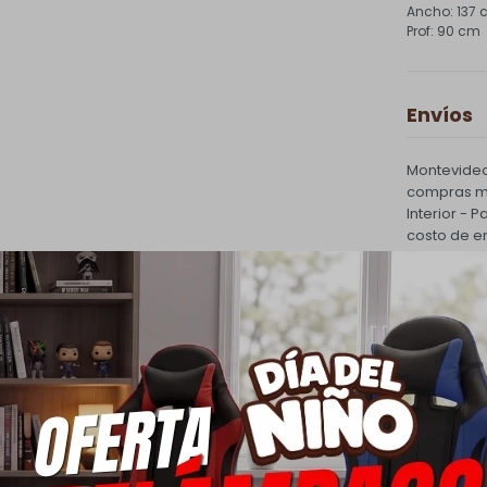
137 
90 cm
Envíos
Montevideo
compras ma
Interior - 
costo de e
PQuick Env
30.000 |
Cambios
Todas las 
cambio.
Ver mas