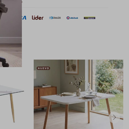
 de pago
sar