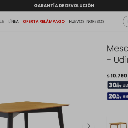
hasta 12 CUOTAS sin RECARGO
GARANTÍA DE DEVOLUCIÓN
RATIS dentro de MONTEVIDEO en compras superiores a
ENVÍOS A TODO EL PAÍS
ALE
LÍNEA
OFERTA RELÁMPAGO
NUEVOS INGRESOS
Mesa
- Ud
10.790
$