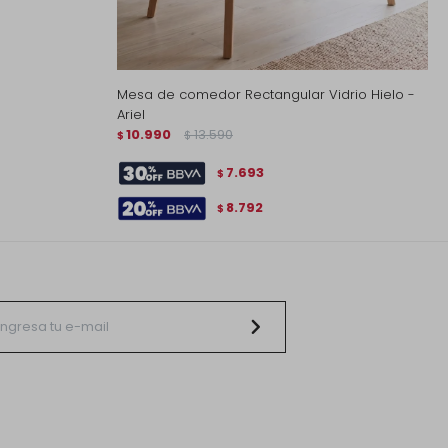
Mesa de comedor Rectangular Vidrio Hielo -
Ariel
10.990
13.590
$
$
7.693
$
8.792
$