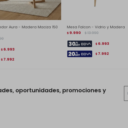
dor Aura - Madera Maciza 150
Mesa Falcon - Vidrio y Madera
9.990
13.990
$
$
790
6.993
$
6.993
$
7.992
$
7.992
$
ades, oportunidades, promociones y