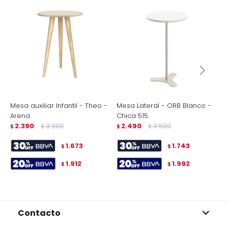
Mesa auxiliar Infantil - Theo -
Mesa Lateral - ORB Blanco -
M
Arena
Chica 515
C
2.390
3.300
2.490
3.590
$
$
$
$
$
1.673
1.743
$
$
1.912
1.992
$
$
Contacto