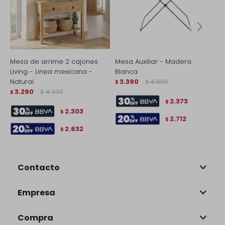
Mesa de arrime 2 cajones
Mesa Auxiliar - Madera
M
Living - Linea mexicana -
Blanca
C
Natural
3.390
4.890
N
$
$
3.290
4.390
$
$
$
2.373
$
2.303
$
2.712
$
2.632
$
Contacto
Empresa
Compra