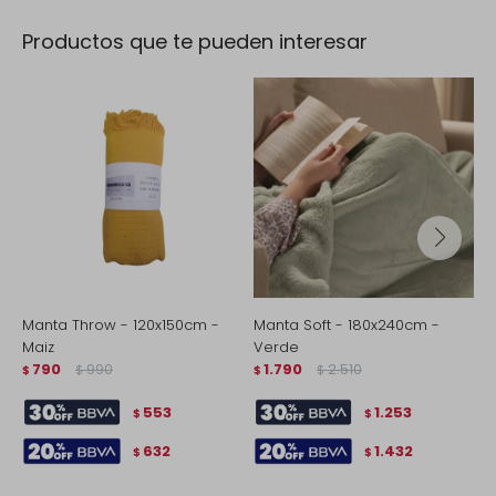
Productos que te pueden interesar
Manta Throw - 120x150cm -
Manta Soft - 180x240cm -
M
Maiz
Verde
V
790
990
1.790
2.510
$
$
$
$
$
553
1.253
$
$
632
1.432
$
$