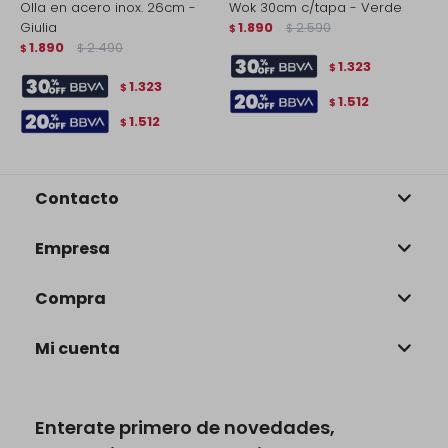
Olla en acero inox. 26cm -
Wok 30cm c/tapa - Verde
C
Giulia
1.890
2.590
-
$
$
1.890
2.490
$
$
$
1.323
$
1.323
$
1.512
$
1.512
$
Contacto
Empresa
Compra
Mi cuenta
Enterate primero de novedades,