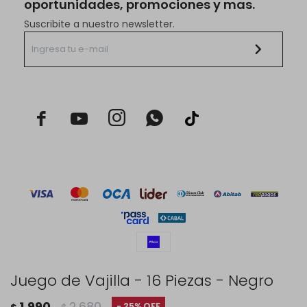
oportunidades, promociones y mas.
Suscribite a nuestro newsletter.



Juego de Vajilla - 16 Piezas - Negro
© Copyright 2026 / Rustico Hogar
1.990
2.680
25