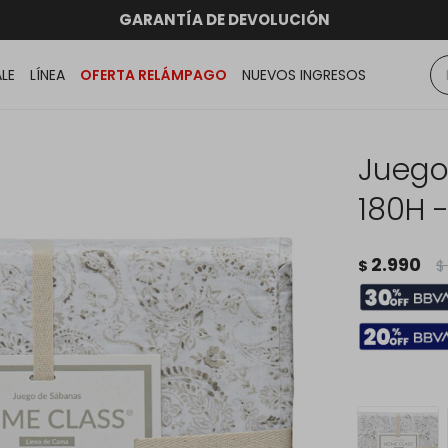
hasta 12 CUOTAS sin RECARGO
GARANTÍA DE DEVOLUCIÓN
RATIS dentro de MONTEVIDEO en compras superiores a
ENVÍOS A TODO EL PAÍS
ALE
LÍNEA
OFERTA RELÁMPAGO
NUEVOS INGRESOS
Juego
180H 
2.990
$
$