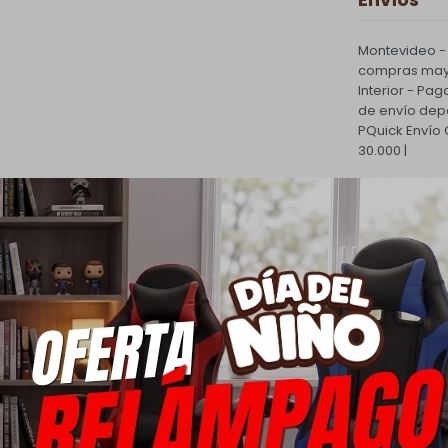
Montevideo -
compras mayo
Interior - Pag
de envío dep
PQuick Envío
30.000 |
Cambios 
Todas las com
cambio.
Ver mas
Medios d