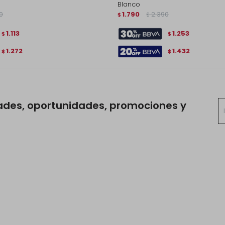
Blanco
0
1.790
2.390
$
$
1.113
1.253
$
$
1.272
1.432
$
$
ades, oportunidades, promociones y