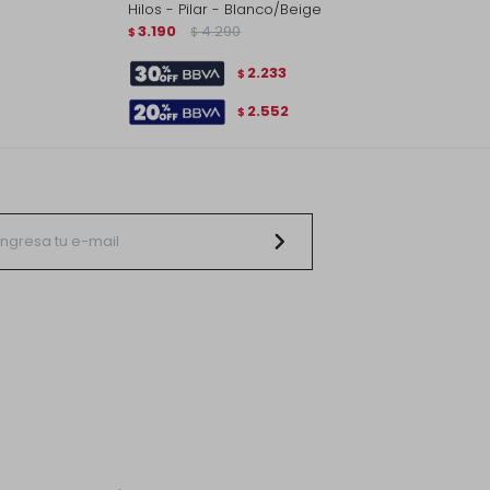
Hilos - Pilar - Blanco/Beige
3.190
4.290
$
$
2.233
$
2.552
$