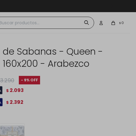
 $30.000
0
$
 de Sabanas - Queen -
- 160x200 - Arabezco
3.290
9
2.093
$
2.392
$