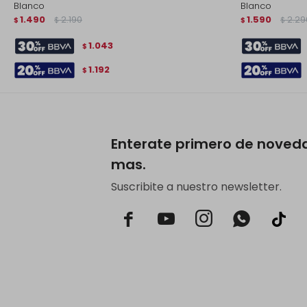
Blanco
Blanco
1.490
2.190
1.590
2.29
$
$
$
$
1.043
$
1.192
$
Enterate primero de noved
mas.
Suscribite a nuestro newsletter.


