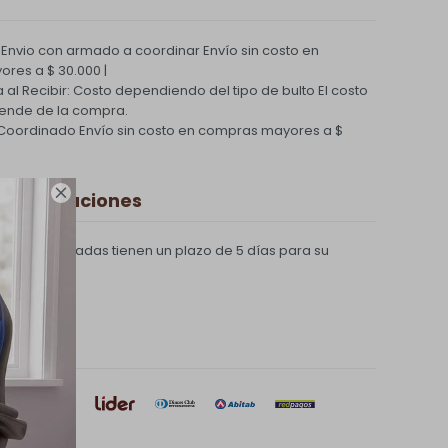
 Envio con armado a coordinar
Envío sin costo en
res a $ 30.000 |
a al Recibir: Costo dependiendo del tipo de bulto
El costo
ende de la compra.
 Coordinado
Envío sin costo en compras mayores a $

y Devoluciones
pras realizadas tienen un plazo de 5 días para su
e pago