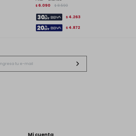
6.090
8.590
$
$
4.263
$
4.872
$
Mi cuenta