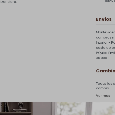
100% 
zar cloro.
Envíos
Montevideo
compras ma
Interior - 
costo de e
PQuick Env
30.000 |
Cambios
Todas las 
cambio.
Ver mas
Medios