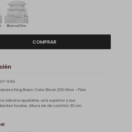
e
Blanco/Gris
COMPRAR
ción
517-5143
bana King Basic Color Block 200 Hilos - Pilar
na sábana ajustable, una superior y sus
ientes fundas. Altura de de colchón 30 cm.
al