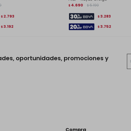
0
4.690
5.190
$
$
2.793
3.283
$
$
3.192
3.752
$
$
ades, oportunidades, promociones y
Compra