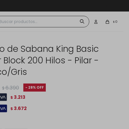
 $30.000
0
$
o de Sabana King Basic
 Block 200 Hilos - Pilar -
co/Gris
6.390
28
$
3.213
$
3.672
$