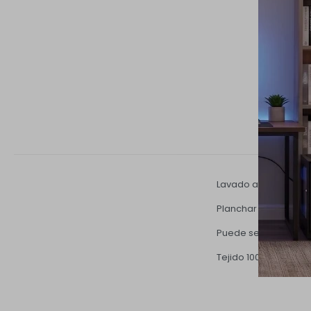
Lavado a máquina a t
Planchar a temperat
Puede secarse en s
Tejido 100% algodón