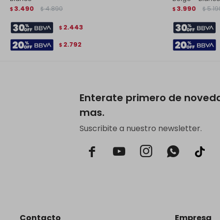
3.490
4.890
3.990
5.19
$
$
$
$
2.443
$
2.792
$
Enterate primero de noved
mas.
Suscribite a nuestro newsletter.



Contacto
Empresa