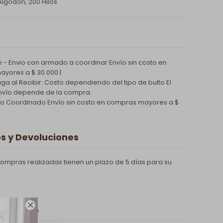
Algodón, 200 Hilos
 - Envio con armado a coordinar
Envío sin costo en
yores a $ 30.000 |
Paga al Recibir: Costo dependiendo del tipo de bulto
El
nvío depende de la compra.
ío Coordinado
Envío sin costo en compras mayores a $
 y Devoluciones
compras realizadas tienen un plazo de 5 días para su

 de pago