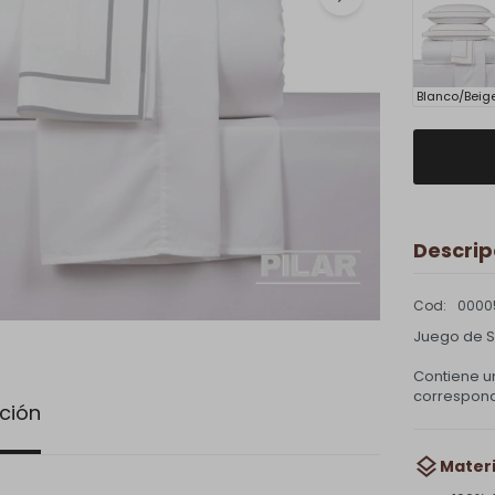
Blanco/Beig
Descrip
0000
Juego de Sa
Contiene u
correspond
ción
Materi