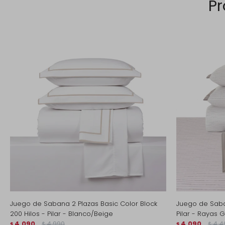
Pr
Juego de Sabana 2 Plazas Basic Color Block
Juego de Saban
200 Hilos - Pilar - Blanco/Beige
Pilar - Rayas 
4.090
4.990
4.090
4.4
$
$
$
$