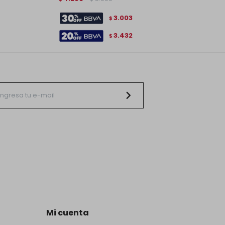
3.003
$
3.432
$
Mi cuenta