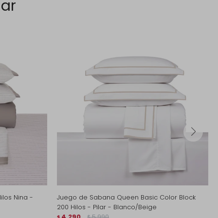
sar
los Nina -
Juego de Sabana Queen Basic Color Block
200 Hilos - Pilar - Blanco/Beige
4.290
5.990
$
$