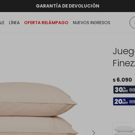
RATIS dentro de MONTEVIDEO en compras superiores a
hasta 12 CUOTAS sin RECARGO
GARANTÍA DE DEVOLUCIÓN
ENVÍOS A TODO EL PAÍS
ALE
LÍNEA
OFERTA RELÁMPAGO
NUEVOS INGRESOS
Jueg
Finez
6.090
$