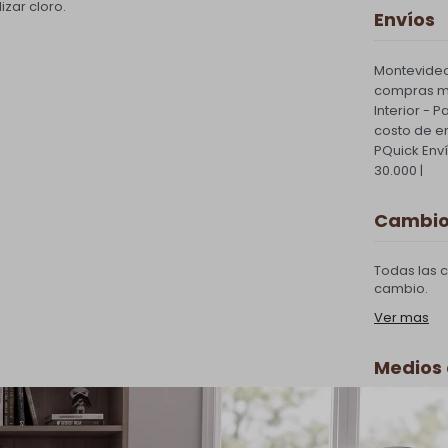
zar cloro.
Envíos
Montevideo
compras ma
Interior - 
costo de e
PQuick Env
30.000 |
Cambios
Todas las 
cambio.
Ver mas
Medios