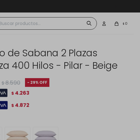
 $30.000
0
$
o de Sabana 2 Plazas
za 400 Hilos - Pilar - Beige
8.590
29
$
4.263
$
4.872
$