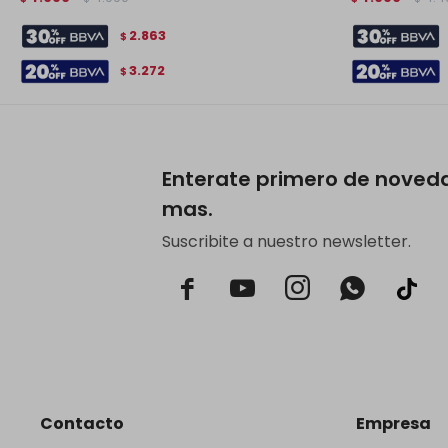
2.863
$
3.272
$
Enterate primero de noved
mas.
Suscribite a nuestro newsletter.



Contacto
Empresa