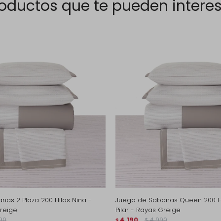
oductos que te pueden intere
as 2 Plaza 200 Hilos Nina -
Juego de Sabanas Queen 200 Hi
Greige
Pilar - Rayas Greige
90
4.190
4.990
$
$