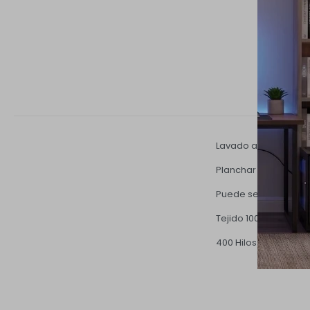
Lavado a máquina a t
Planchar a temperat
Puede secarse en s
Tejido 100% algodón
400 Hilos