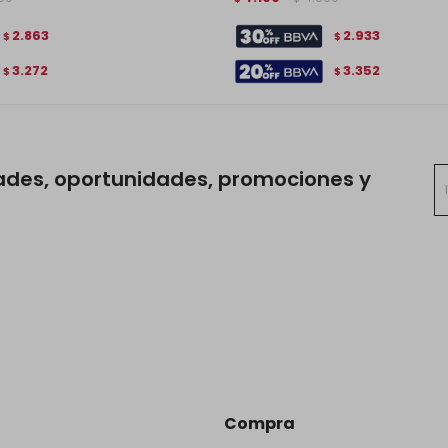
2.863
2.933
$
$
3.272
3.352
$
$
ades, oportunidades, promociones y
Compra