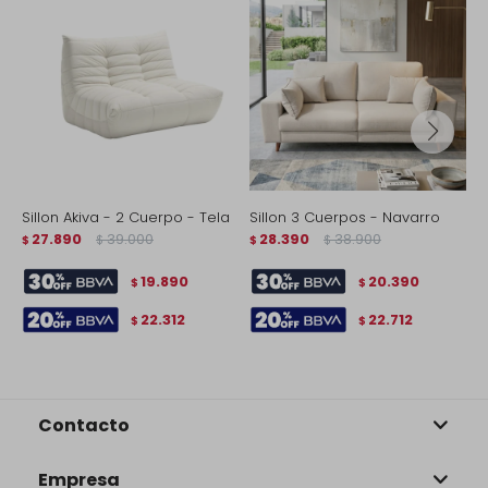
Sillon Akiva - 2 Cuerpo - Tela
Sillon 3 Cuerpos - Navarro
S
27.890
39.000
28.390
38.900
-
$
$
$
$
$
19.890
20.390
$
$
22.312
22.712
$
$
Contacto
Empresa