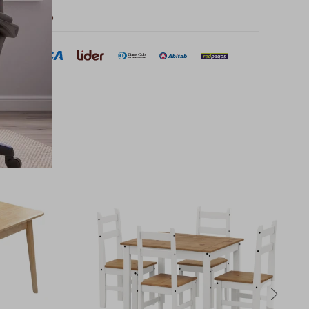
 de pago
sar