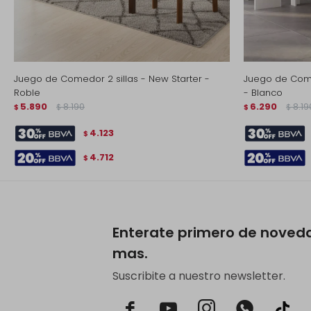
Juego de Comedor 2 sillas - New Starter -
Juego de Com
Roble
- Blanco
5.890
8.190
6.290
8.19
$
$
$
$
4.123
$
4.712
$
Enterate primero de noved
mas.
Suscribite a nuestro newsletter.


