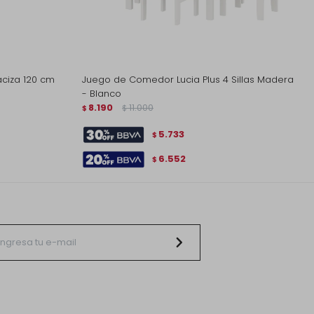
ciza 120 cm
Juego de Comedor Lucia Plus 4 Sillas Madera
- Blanco
8.190
11.000
$
$
5.733
$
6.552
$