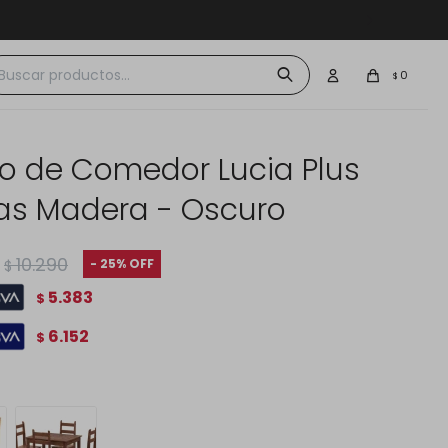
 $30.000
0
$
o de Comedor Lucia Plus
llas Madera - Oscuro
10.290
25
$
5.383
$
6.152
$