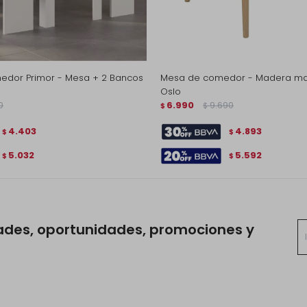
edor Primor - Mesa + 2 Bancos
Mesa de comedor - Madera ma
Oslo
0
6.990
9.690
$
$
4.403
4.893
$
$
5.032
5.592
$
$
ades, oportunidades, promociones y