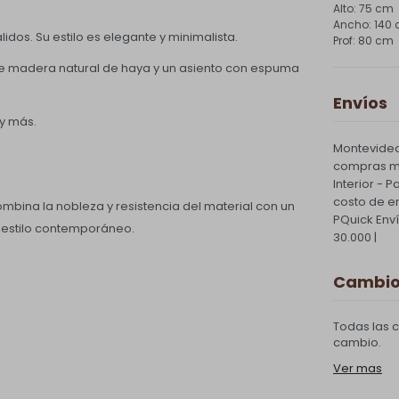
75 cm
140
lidos. Su estilo es elegante y minimalista.
80 cm
 de madera natural de haya y un asiento con espuma
Envíos
 y más.
Montevideo
compras ma
Interior - 
costo de e
ina la nobleza y resistencia del material con un
PQuick Env
y estilo contemporáneo.
30.000 |
Cambios
Todas las 
cambio.
Ver mas