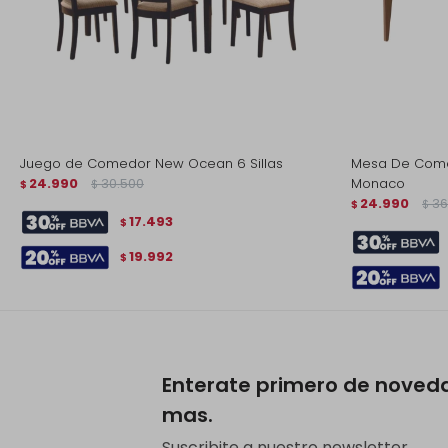
Juego de Comedor New Ocean 6 Sillas
Mesa De Comed
24.990
30.500
Monaco
$
$
24.990
36
$
$
17.493
$
19.992
$
Enterate primero de noved
mas.
Suscribite a nuestro newsletter.