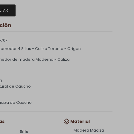
LTAR
ción
5707
omedor 4 Sillas - Caliza Toronto - Origen
omedor de madera Moderna - Caliza
3
ural de Caucho
ciza de Caucho
as
Material
Madera Maciza
Silla