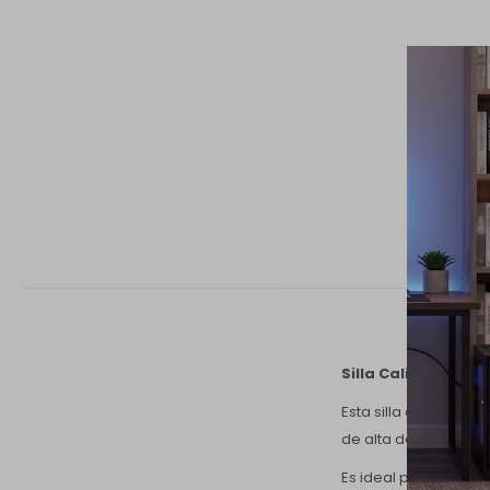
Silla Caliza
es una s
Esta silla destaca p
de alta densidad tap
Es ideal para comedo