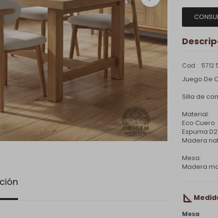
CONSU
Descrip
5712 
Juego De C
Silla de c
Material:
Eco Cuero
Espuma D2
Madera nat
Mesa:
Madera ma
ción
Medid
Mesa