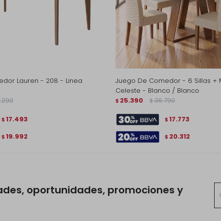
or Lauren - 208 - Linea
Juego De Comedor - 6 Sillas + 
Celeste - Blanco / Blanco
.290
25.390
36.790
$
$
17.493
17.773
$
$
19.992
20.312
$
$
ades, oportunidades, promociones y