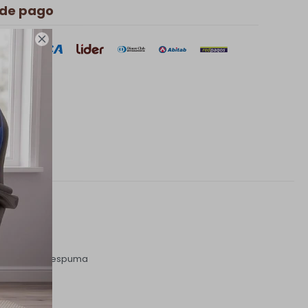
 de pago

nimalista.
 asiento con espuma