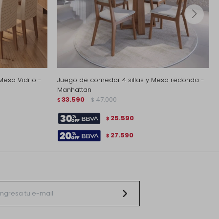
Mesa Vidrio -
Juego de comedor 4 sillas y Mesa redonda -
Manhattan
33.590
47.000
$
$
25.590
$
27.590
$