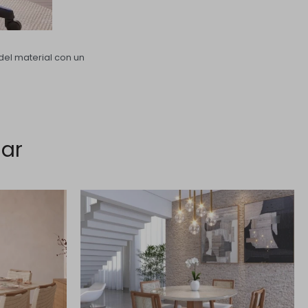
el material con un
sar