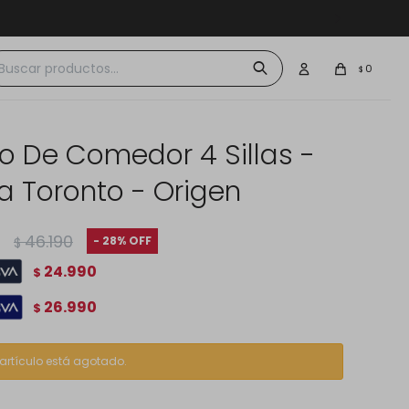
 $30.000
0
$
o De Comedor 4 Sillas -
a Toronto - Origen
46.190
28
$
24.990
$
26.990
$
 artículo está agotado.