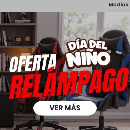
Medios
Descripción
illa versátil y combinable de tonos cálidos. Su estilo es elegante y mi
or estar formada por una estructura de madera natural de haya y un
izado en polipiel (Eco Cuero).
res, cocinas, hoteles, restaurantes, y más.