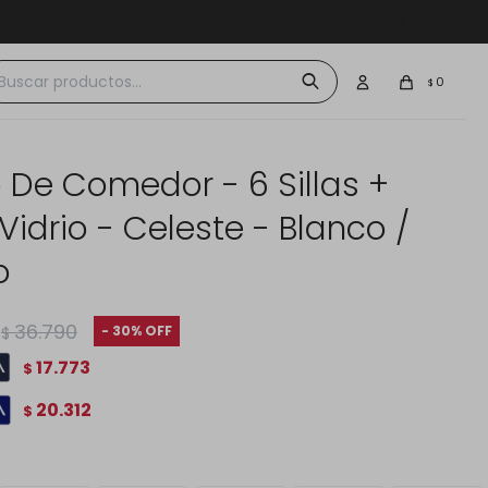
 $30.000
0
$
 De Comedor - 6 Sillas +
idrio - Celeste - Blanco /
o
36.790
30
$
17.773
$
20.312
$