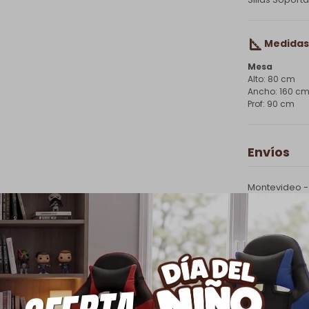
Medidas
Mesa
80 cm
160 c
90 cm
Envíos
Montevideo -
mayores a $ 3
Interior - Pa
envío depend
PQuick Envío
|
Cambios 