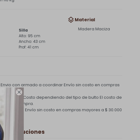
Material
Madera Maciza
Silla
95 cm
m
43 cm
41 cm
 Envio con armado a coordinar
Envío sin costo en compras
0.000 |

ga al Recibir: Costo dependiendo del tipo de bulto
El costo de
e de la compra.
 Coordinado
Envío sin costo en compras mayores a $ 30.000
y Devoluciones