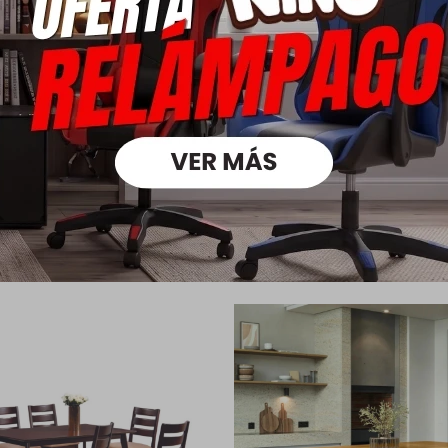
Todas las com
Ver mas
Medios d
oductos que te pueden intere