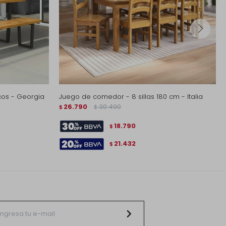
os - Georgia
Juego de comedor - 8 sillas 180 cm - Italia
26.790
30.490
$
$
18.790
$
21.432
$