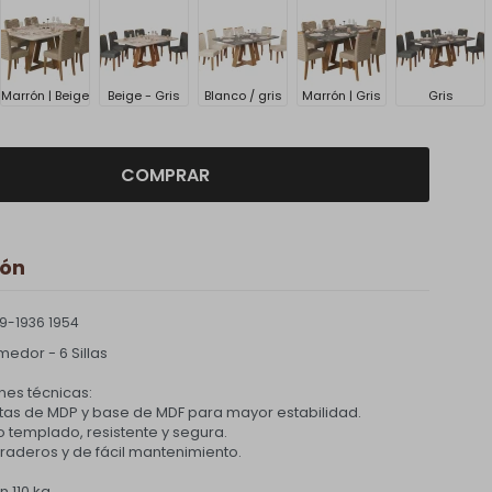
Marrón | Beige
Beige - Gris
Blanco / gris
Marrón | Gris
Gris
COMPRAR
ión
9-1936 1954
edor - 6 Sillas
nes técnicas:
atas de MDP y base de MDF para mayor estabilidad.
o templado, resistente y segura.
raderos y de fácil mantenimiento.
n 110 kg