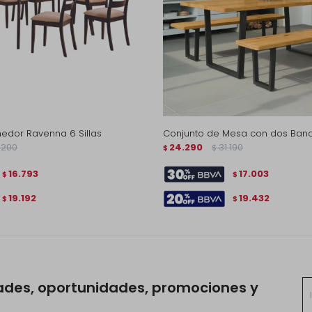
dor Ravenna 6 Sillas
Conjunto de Mesa con dos Banc
.200
24.290
31.190
$
$
16.793
17.003
$
$
19.192
19.432
$
$
ades, oportunidades, promociones y