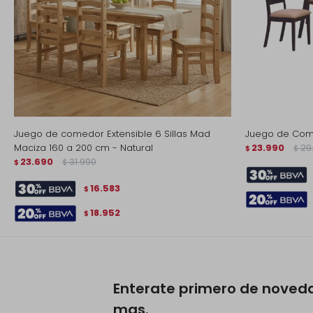
Juego de comedor Extensible 6 Sillas Mad
Juego de Come
Maciza 160 a 200 cm - Natural
23.990
29
$
$
23.690
31.990
$
$
16.583
$
18.952
$
Enterate primero de noved
mas.