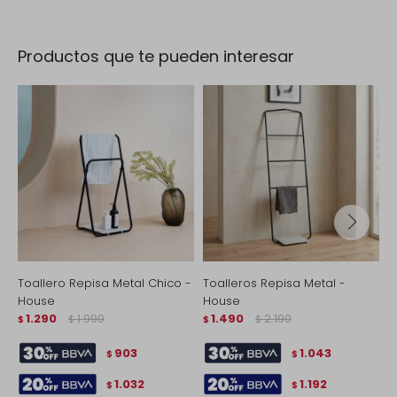
Productos que te pueden interesar
Toallero Repisa Metal Chico -
Toalleros Repisa Metal -
E
House
House
i
1.290
1.990
1.490
2.190
$
$
$
$
$
903
1.043
$
$
1.032
1.192
$
$