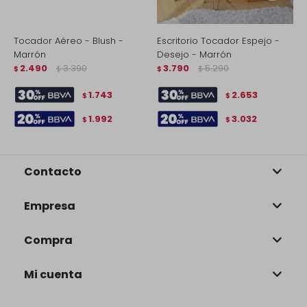
Tocador Aéreo - Blush -
Escritorio Tocador Espejo -
T
Marrón
Desejo - Marrón
M
2.490
3.390
3.790
5.290
$
$
$
$
$
1.743
2.653
$
$
1.992
3.032
$
$
Contacto
Empresa
Compra
Mi cuenta