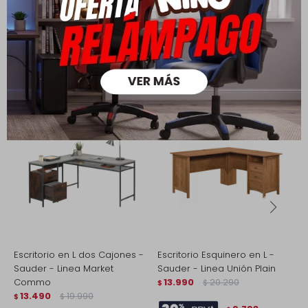
Productos que te pueden interesar
Escritorio en L dos Cajones -
Escritorio Esquinero en L -
E
Sauder - Linea Market
Sauder - Linea Unión Plain
S
Commo
13.990
20.290
$
$
$
13.490
19.990
$
$