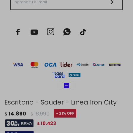



Escritorio - Sauder - Linea Iron City
© Copyright 2026 / Rustico Hogar
14.890
18.990
21
$
$
10.423
$