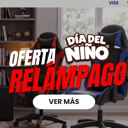
Descripción
écnicas:
te de la plataforma
os
 una mini cama
Pies en Madera maciza