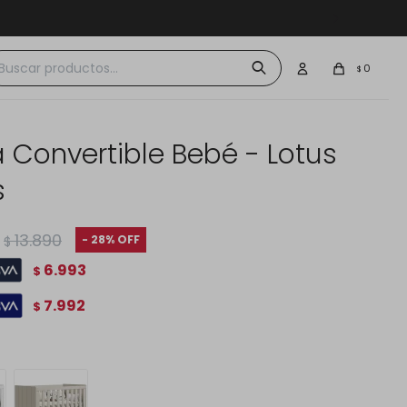
 $30.000
0
$
 Convertible Bebé - Lotus
s
13.890
28
$
6.993
$
7.992
$