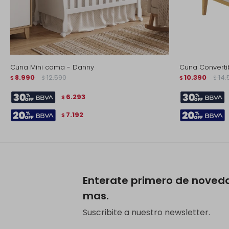
Cuna Mini cama - Danny
Cuna Converti
8.990
12.590
10.390
14.
$
$
$
$
6.293
$
7.192
$
Enterate primero de noved
mas.
Suscribite a nuestro newsletter.