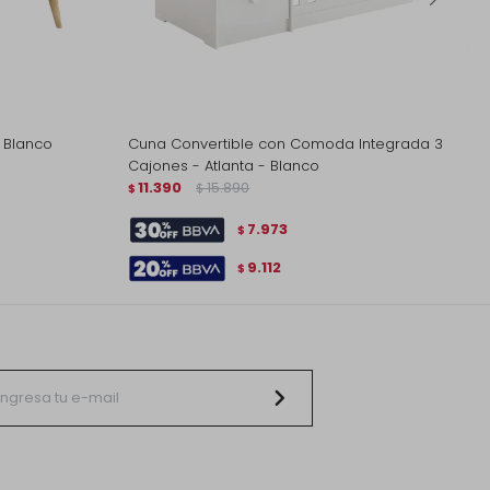
 Blanco
Cuna Convertible con Comoda Integrada 3
Cajones - Atlanta - Blanco
11.390
15.890
$
$
7.973
$
9.112
$