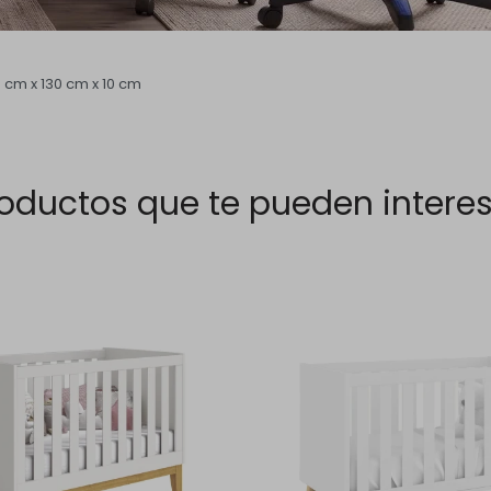
kg
 cm x 130 cm x 10 cm
oductos que te pueden intere