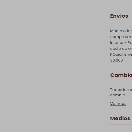
Envíos
Montevideo
compras ma
Interior - 
costo de e
PQuick Env
30.000 |
Cambios
Todas las 
cambio.
Ver mas
Medios