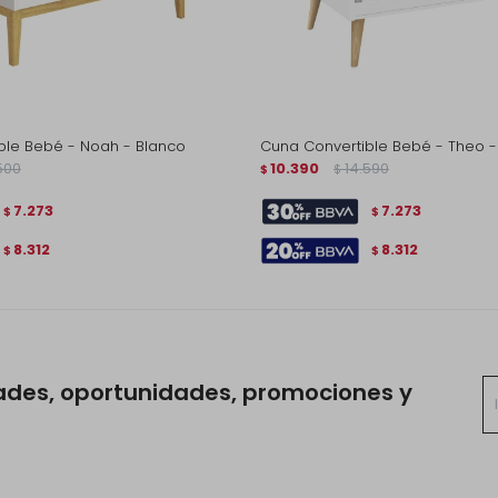
ble Bebé - Noah - Blanco
Cuna Convertible Bebé - Theo -
500
10.390
14.590
$
$
7.273
7.273
$
$
8.312
8.312
$
$
ades, oportunidades, promociones y