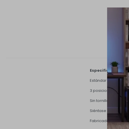
Especificaciones t
Estándar americano
3 posiciones de ajus
Sin tornillos expuest
Siéntase cómodo en
Fabricada en MDF | 