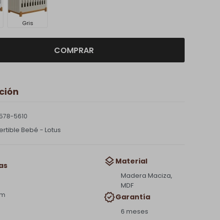
Gris
COMPRAR
ción
578-5610
rtible Bebé - Lotus
Material
as
Madera Maciza,
MDF
cm
Garantía
6 meses